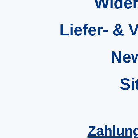
Wider
Liefer- &
New
Si
Zahlun