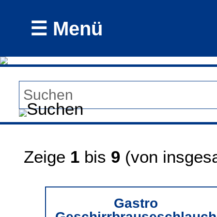
☰ Menü
Zeige
1
bis
9
(von insge
Gastro
Geschirrbrauseschlauch