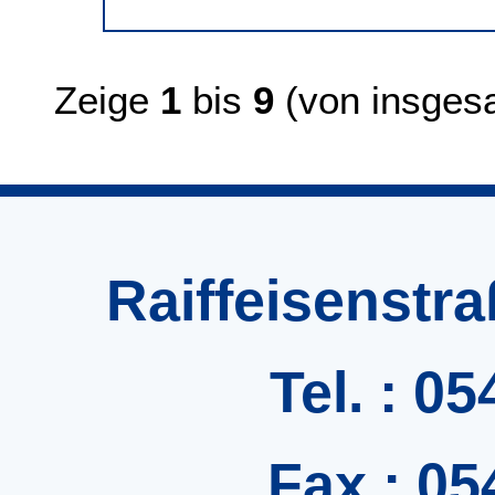
Zeige
1
bis
9
(von insge
Raiffeisenstr
Tel. :
05
Fax.: 0